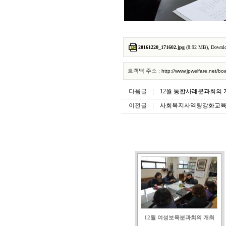
20161220_171602.jpg
(8.92 MB), Downlo
트랙백 주소 :
http://www.jpwelfare.net/
다음글
|
12월 통합사례분과회의 
이전글
|
사회복지사역량강화교
12월 여성보육분과회의 개최