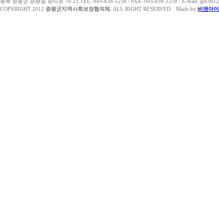
충북 증평군 증평읍 송티로 76-23 TEL. 043-838-1258 / FAX. 043-838-1258 / E-mail. jp83812
COPYRIGHT 2012
증평군지역사회보장협의체.
ALL RIGHT RESERVED.
Made by
비앤아이