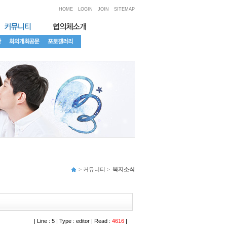
HOME
LOGIN
JOIN
SITEMAP
> 커뮤니티 >
복지소식
| Line : 5 | Type : editor | Read :
4616
|