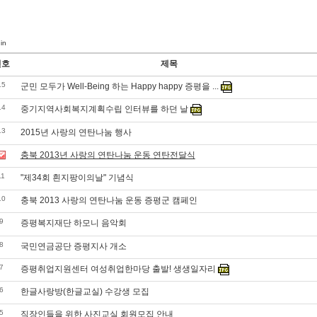
in
번호
제목
15
군민 모두가 Well-Being 하는 Happy happy 증평을 ...
14
중기지역사회복지계획수립 인터뷰를 하던 날
13
2015년 사랑의 연탄나눔 행사
충북 2013년 사랑의 연탄나눔 운동 연탄전달식
11
"제34회 흰지팡이의날" 기념식
10
충북 2013 사랑의 연탄나눔 운동 증평군 캠페인
9
증평복지재단 하모니 음악회
8
국민연금공단 증평지사 개소
7
증평취업지원센터 여성취업한마당 출발! 생생일자리
6
한글사랑방(한글교실) 수강생 모집
5
직장인들을 위한 사진교실 회원모집 안내