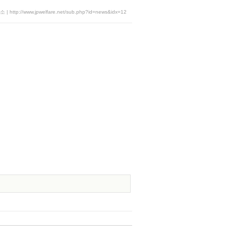
 http://www.jpwelfare.net/sub.php?id=news&idx=12