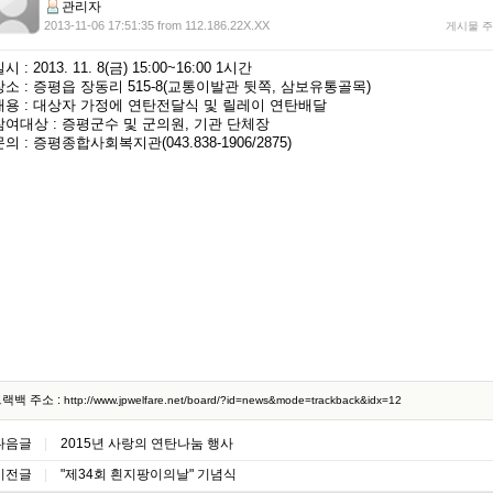
관리자
2013-11-06 17:51:35 from 112.186.22X.XX
게시물 주소 |
일시 : 2013. 11. 8(금) 15:00~16:00 1시간
 장소 : 증평읍 장동리 515-8(교통이발관 뒷쪽, 삼보유통골목)
 내용 : 대상자 가정에 연탄전달식 및 릴레이 연탄배달
 참여대상 : 증평군수 및 군의원, 기관 단체장
 문의 : 증평종합사회복지관(043.838-1906/2875)
랙백 주소 :
http://www.jpwelfare.net/board/?id=news&mode=trackback&idx=12
다음글
|
2015년 사랑의 연탄나눔 행사
이전글
|
"제34회 흰지팡이의날" 기념식